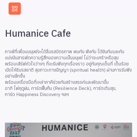
Skip
to
content
Humanice Cafe
คาเฟ่ที่เพื่อนมนุษย์จะได้ลิ้มรสมิตรภาพ พบกัน ฟังกัน ได้ยินกันและกัน
แบ่งปันสารพัดความรู้สึกของความเป็นมนุษย์ ไม่ว่าจะเศร้าหรือสุข
พร้อมเสิร์ฟหัวใจว่างๆ ที่จะรับฟังทุกเรื่องราว อยู่กับคุณเต็มที่ เต็มร้อย
เปิดให้ชิมรสชาติ สุขภาวะทางปัญญา (spiritual health) ผ่านการรับฟัง
อย่างลึกซึ้ง
พร้อมเครื่องมือที่เหล่าภาคีช่วยกันสร้างสรรค์และพัฒนาขึ้น
อาทิ ไพ่ฤดูฝน, การ์ดฟื้นคืน (Resilience Deck), การ์ดเติมสุข,
การ์ด Happiness Discovery ฯลฯ